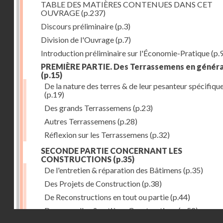
TABLE DES MATIÈRES CONTENUES DANS CET
OUVRAGE
(p.237)
Discours préliminaire
(p.3)
Division de l'Ouvrage
(p.7)
Introduction préliminaire sur l'Économie-Pratique
(p.
PREMIÈRE PARTIE. Des Terrassemens en généra
(p.15)
De la nature des terres & de leur pesanteur spécifiqu
(p.19)
Des grands Terrassemens
(p.23)
Autres Terrassemens
(p.28)
Réflexion sur les Terrassemens
(p.32)
SECONDE PARTIE CONCERNANT LES
CONSTRUCTIONS
(p.35)
De l'entretien & réparation des Bâtimens
(p.35)
Des Projets de Construction
(p.38)
De Reconstructions en tout ou partie
(p.44)
Des nouvelles & entières Constructions
(p.52)
Droits réservés - CNAM