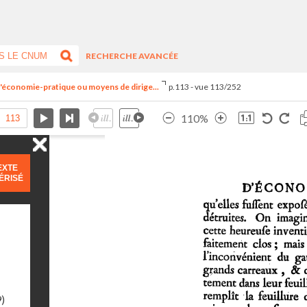
RECHERCHE AVANCÉE
é d'économie-pratique ou moyens de dirige...
p.113 - vue 113/252
110%
EXTE
ÉRISÉ
9)