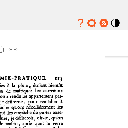
Mode
contraste
élévé