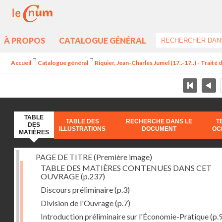
À PROPOS
CATALOGUE GÉNÉRAL
Accueil
Catalogue général
Riquier, Jean-Charles Jumel (17..-17..) - Trait
TABLE
TABLE DES
RECHERCHE DANS LE
T
DES
ILLUSTRATIONS
DOCUMENT
OC
MATIÈRES
PAGE DE TITRE (Première image)
TABLE DES MATIÈRES CONTENUES DANS CET
OUVRAGE
(p.237)
Discours préliminaire
(p.3)
Division de l'Ouvrage
(p.7)
Introduction préliminaire sur l'Économie-Pratique
(p.