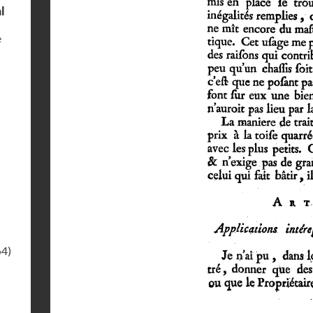
l
e
64)