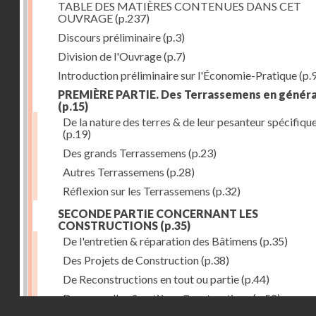
TABLE DES MATIÈRES CONTENUES DANS CET
OUVRAGE
(p.237)
Discours préliminaire
(p.3)
Division de l'Ouvrage
(p.7)
Introduction préliminaire sur l'Économie-Pratique
(p.
PREMIÈRE PARTIE. Des Terrassemens en généra
(p.15)
De la nature des terres & de leur pesanteur spécifiqu
(p.19)
Des grands Terrassemens
(p.23)
Autres Terrassemens
(p.28)
Réflexion sur les Terrassemens
(p.32)
SECONDE PARTIE CONCERNANT LES
CONSTRUCTIONS
(p.35)
De l'entretien & réparation des Bâtimens
(p.35)
Des Projets de Construction
(p.38)
De Reconstructions en tout ou partie
(p.44)
Des nouvelles & entières Constructions
(p.52)
Droits réservés - CNAM