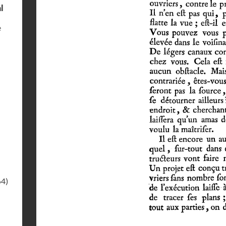
l
e
64)