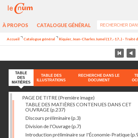
À PROPOS
CATALOGUE GÉNÉRAL
Accueil
Catalogue général
Riquier, Jean-Charles Jumel (17..-17..) - Trait
TABLE
TABLE DES
RECHERCHE DANS LE
T
DES
ILLUSTRATIONS
DOCUMENT
OC
MATIÈRES
PAGE DE TITRE (Première image)
TABLE DES MATIÈRES CONTENUES DANS CET
OUVRAGE
(p.237)
Discours préliminaire
(p.3)
Division de l'Ouvrage
(p.7)
Introduction préliminaire sur l'Économie-Pratique
(p.