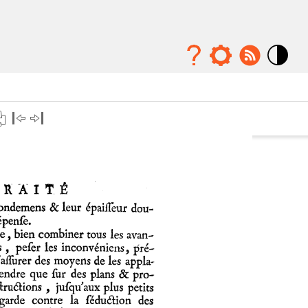
Mode
contraste
élévé