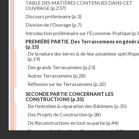
TABLE DES MATIÈRES CONTENUES DANS CET
OUVRAGE
(p.237)
Discours préliminaire
(p.3)
Division de l'Ouvrage
(p.7)
Introduction préliminaire sur l'Économie-Pratique
(p.
PREMIÈRE PARTIE. Des Terrassemens en généra
(p.15)
De la nature des terres & de leur pesanteur spécifiqu
(p.19)
Des grands Terrassemens
(p.23)
Autres Terrassemens
(p.28)
Réflexion sur les Terrassemens
(p.32)
SECONDE PARTIE CONCERNANT LES
CONSTRUCTIONS
(p.35)
De l'entretien & réparation des Bâtimens
(p.35)
Des Projets de Construction
(p.38)
De Reconstructions en tout ou partie
(p.44)
Des nouvelles & entières Constructions
(p.52)
Droits réservés - CNAM