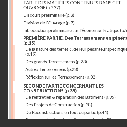
TABLE DES MATIÈRES CONTENUES DANS CET
OUVRAGE
(p.237)
Discours préliminaire
(p.3)
Division de l'Ouvrage
(p.7)
Introduction préliminaire sur l'Économie-Pratique
(p.
PREMIÈRE PARTIE. Des Terrassemens en généra
(p.15)
De la nature des terres & de leur pesanteur spécifiqu
(p.19)
Des grands Terrassemens
(p.23)
Autres Terrassemens
(p.28)
Réflexion sur les Terrassemens
(p.32)
SECONDE PARTIE CONCERNANT LES
CONSTRUCTIONS
(p.35)
De l'entretien & réparation des Bâtimens
(p.35)
Des Projets de Construction
(p.38)
De Reconstructions en tout ou partie
(p.44)
Des nouvelles & entières Constructions
(p.52)
Droits réservés - CNAM