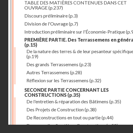
TABLE DES MATIÈRES CONTENUES DANS CET
OUVRAGE
(p.237)
Discours préliminaire
(p.3)
Division de l'Ouvrage
(p.7)
Introduction préliminaire sur l'Économie-Pratique
(p.
PREMIÈRE PARTIE. Des Terrassemens en généra
(p.15)
De la nature des terres & de leur pesanteur spécifiqu
(p.19)
Des grands Terrassemens
(p.23)
Autres Terrassemens
(p.28)
Réflexion sur les Terrassemens
(p.32)
SECONDE PARTIE CONCERNANT LES
CONSTRUCTIONS
(p.35)
De l'entretien & réparation des Bâtimens
(p.35)
Des Projets de Construction
(p.38)
De Reconstructions en tout ou partie
(p.44)
Des nouvelles & entières Constructions
(p.52)
Droits réservés - CNAM