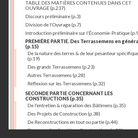
TABLE DES MATIÈRES CONTENUES DANS CET
OUVRAGE
(p.237)
Discours préliminaire
(p.3)
Division de l'Ouvrage
(p.7)
Introduction préliminaire sur l'Économie-Pratique
(p.
PREMIÈRE PARTIE. Des Terrassemens en généra
(p.15)
De la nature des terres & de leur pesanteur spécifiqu
(p.19)
Des grands Terrassemens
(p.23)
Autres Terrassemens
(p.28)
Réflexion sur les Terrassemens
(p.32)
SECONDE PARTIE CONCERNANT LES
CONSTRUCTIONS
(p.35)
De l'entretien & réparation des Bâtimens
(p.35)
Des Projets de Construction
(p.38)
De Reconstructions en tout ou partie
(p.44)
Des nouvelles & entières Constructions
(p.52)
Droits réservés - CNAM