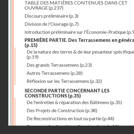
TABLE DES MATIÈRES CONTENUES DANS CET
OUVRAGE
(p.237)
Discours préliminaire
(p.3)
Division de l'Ouvrage
(p.7)
Introduction préliminaire sur l'Économie-Pratique
(p.
PREMIÈRE PARTIE. Des Terrassemens en généra
(p.15)
De la nature des terres & de leur pesanteur spécifiqu
(p.19)
Des grands Terrassemens
(p.23)
Autres Terrassemens
(p.28)
Réflexion sur les Terrassemens
(p.32)
SECONDE PARTIE CONCERNANT LES
CONSTRUCTIONS
(p.35)
De l'entretien & réparation des Bâtimens
(p.35)
Des Projets de Construction
(p.38)
De Reconstructions en tout ou partie
(p.44)
Des nouvelles & entières Constructions
(p.52)
Droits réservés - CNAM