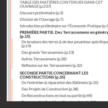
TABLE DES MATIÈRES CONTENUES DANS CET
OUVRAGE
(p.237)
Discours préliminaire
(p.3)
Division de l'Ouvrage
(p.7)
Introduction préliminaire sur l'Économie-Pratique
(p.
PREMIÈRE PARTIE. Des Terrassemens en généra
(p.15)
De la nature des terres & de leur pesanteur spécifiqu
(p.19)
Des grands Terrassemens
(p.23)
Autres Terrassemens
(p.28)
Réflexion sur les Terrassemens
(p.32)
SECONDE PARTIE CONCERNANT LES
CONSTRUCTIONS
(p.35)
De l'entretien & réparation des Bâtimens
(p.35)
Des Projets de Construction
(p.38)
De Reconstructions en tout ou partie
(p.44)
Des nouvelles & entières Constructions
(p.52)
Droits réservés - CNAM