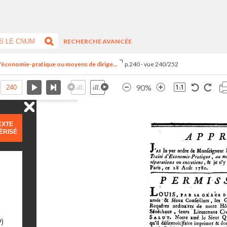
RECHERCHE AVANCÉE
é d'économie-pratique ou moyens de dirige...
p.240 - vue 240/252
90%
EXTE
ÉRISÉ
9)