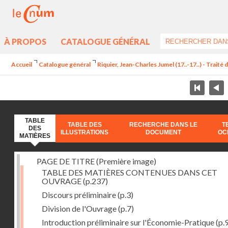
À PROPOS
CATALOGUE GÉNÉRAL
Accueil
Catalogue général
Riquier, Jean-Charles Jumel (17..-17..) - Trait
TABLE
TABLE DES
RECHERCHE DANS LE
T
DES
ILLUSTRATIONS
DOCUMENT
OC
MATIÈRES
PAGE DE TITRE (Première image)
TABLE DES MATIÈRES CONTENUES DANS CET
OUVRAGE
(p.237)
Discours préliminaire
(p.3)
Division de l'Ouvrage
(p.7)
Introduction préliminaire sur l'Économie-Pratique
(p.