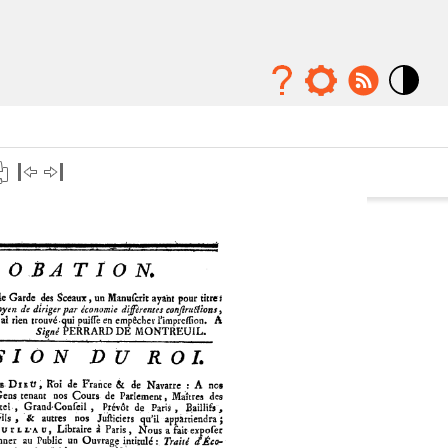
Mode
contraste
élévé