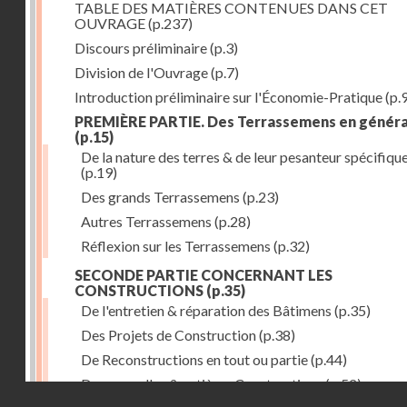
TABLE DES MATIÈRES CONTENUES DANS CET
OUVRAGE
(p.237)
Discours préliminaire
(p.3)
Division de l'Ouvrage
(p.7)
Introduction préliminaire sur l'Économie-Pratique
(p.
PREMIÈRE PARTIE. Des Terrassemens en généra
(p.15)
De la nature des terres & de leur pesanteur spécifiqu
(p.19)
Des grands Terrassemens
(p.23)
Autres Terrassemens
(p.28)
Réflexion sur les Terrassemens
(p.32)
SECONDE PARTIE CONCERNANT LES
CONSTRUCTIONS
(p.35)
De l'entretien & réparation des Bâtimens
(p.35)
Des Projets de Construction
(p.38)
De Reconstructions en tout ou partie
(p.44)
Des nouvelles & entières Constructions
(p.52)
Droits réservés - CNAM