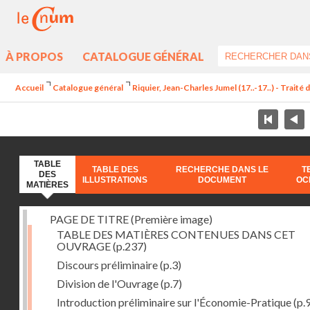
À PROPOS
CATALOGUE GÉNÉRAL
Accueil
Catalogue général
Riquier, Jean-Charles Jumel (17..-17..) - Trait
TABLE
TABLE DES
RECHERCHE DANS LE
T
DES
ILLUSTRATIONS
DOCUMENT
OC
MATIÈRES
PAGE DE TITRE (Première image)
TABLE DES MATIÈRES CONTENUES DANS CET
OUVRAGE
(p.237)
Discours préliminaire
(p.3)
Division de l'Ouvrage
(p.7)
Introduction préliminaire sur l'Économie-Pratique
(p.