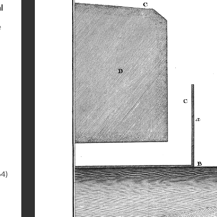
l
e
64)