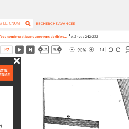
RECHERCHE AVANCÉE
é d'économie-pratique ou moyens de dirige...
pl.2 - vue 242/252
90%
EXTE
ÉRISÉ
9)