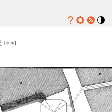
Mode
contraste
élévé