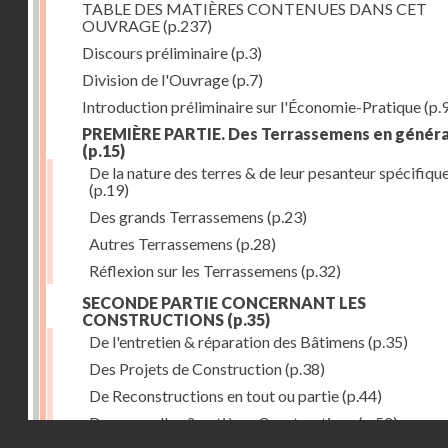
TABLE DES MATIÈRES CONTENUES DANS CET
OUVRAGE
(p.237)
Discours préliminaire
(p.3)
Division de l'Ouvrage
(p.7)
Introduction préliminaire sur l'Économie-Pratique
(p.
PREMIÈRE PARTIE. Des Terrassemens en généra
(p.15)
De la nature des terres & de leur pesanteur spécifiqu
(p.19)
Des grands Terrassemens
(p.23)
Autres Terrassemens
(p.28)
Réflexion sur les Terrassemens
(p.32)
SECONDE PARTIE CONCERNANT LES
CONSTRUCTIONS
(p.35)
De l'entretien & réparation des Bâtimens
(p.35)
Des Projets de Construction
(p.38)
De Reconstructions en tout ou partie
(p.44)
Des nouvelles & entières Constructions
(p.52)
Droits réservés - CNAM