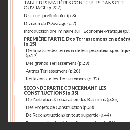
TABLE DES MATIÈRES CONTENUES DANS CET
OUVRAGE
(p.237)
Discours préliminaire
(p.3)
Division de l'Ouvrage
(p.7)
Introduction préliminaire sur l'Économie-Pratique
(p.
PREMIÈRE PARTIE. Des Terrassemens en généra
(p.15)
De la nature des terres & de leur pesanteur spécifiqu
(p.19)
Des grands Terrassemens
(p.23)
Autres Terrassemens
(p.28)
Réflexion sur les Terrassemens
(p.32)
SECONDE PARTIE CONCERNANT LES
CONSTRUCTIONS
(p.35)
De l'entretien & réparation des Bâtimens
(p.35)
Des Projets de Construction
(p.38)
De Reconstructions en tout ou partie
(p.44)
Des nouvelles & entières Constructions
(p.52)
Droits réservés - CNAM