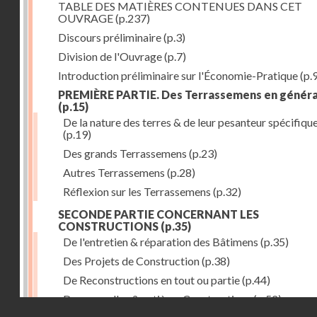
TABLE DES MATIÈRES CONTENUES DANS CET
OUVRAGE
(p.237)
Discours préliminaire
(p.3)
Division de l'Ouvrage
(p.7)
Introduction préliminaire sur l'Économie-Pratique
(p.
PREMIÈRE PARTIE. Des Terrassemens en généra
(p.15)
De la nature des terres & de leur pesanteur spécifiqu
(p.19)
Des grands Terrassemens
(p.23)
Autres Terrassemens
(p.28)
Réflexion sur les Terrassemens
(p.32)
SECONDE PARTIE CONCERNANT LES
CONSTRUCTIONS
(p.35)
De l'entretien & réparation des Bâtimens
(p.35)
Des Projets de Construction
(p.38)
De Reconstructions en tout ou partie
(p.44)
Des nouvelles & entières Constructions
(p.52)
Droits réservés - CNAM