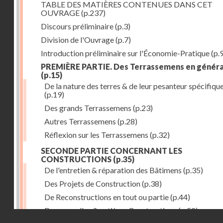
TABLE DES MATIÈRES CONTENUES DANS CET
OUVRAGE
(p.237)
Discours préliminaire
(p.3)
Division de l'Ouvrage
(p.7)
Introduction préliminaire sur l'Économie-Pratique
(p.
PREMIÈRE PARTIE. Des Terrassemens en généra
(p.15)
De la nature des terres & de leur pesanteur spécifiqu
(p.19)
Des grands Terrassemens
(p.23)
Autres Terrassemens
(p.28)
Réflexion sur les Terrassemens
(p.32)
SECONDE PARTIE CONCERNANT LES
CONSTRUCTIONS
(p.35)
De l'entretien & réparation des Bâtimens
(p.35)
Des Projets de Construction
(p.38)
De Reconstructions en tout ou partie
(p.44)
Des nouvelles & entières Constructions
(p.52)
Droits réservés - CNAM