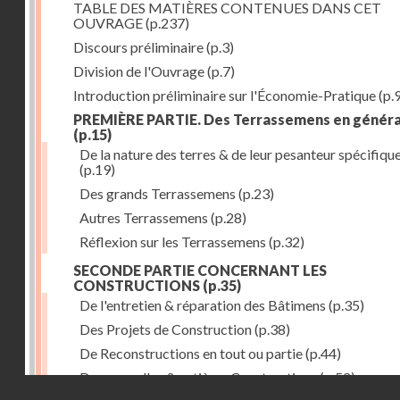
TABLE DES MATIÈRES CONTENUES DANS CET
OUVRAGE
(p.237)
Discours préliminaire
(p.3)
Division de l'Ouvrage
(p.7)
Introduction préliminaire sur l'Économie-Pratique
(p.
PREMIÈRE PARTIE. Des Terrassemens en généra
(p.15)
De la nature des terres & de leur pesanteur spécifiqu
(p.19)
Des grands Terrassemens
(p.23)
Autres Terrassemens
(p.28)
Réflexion sur les Terrassemens
(p.32)
SECONDE PARTIE CONCERNANT LES
CONSTRUCTIONS
(p.35)
De l'entretien & réparation des Bâtimens
(p.35)
Des Projets de Construction
(p.38)
De Reconstructions en tout ou partie
(p.44)
Des nouvelles & entières Constructions
(p.52)
Droits réservés - CNAM