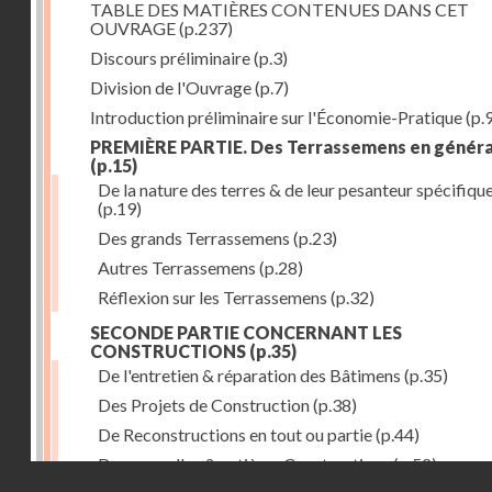
TABLE DES MATIÈRES CONTENUES DANS CET
OUVRAGE
(p.237)
Discours préliminaire
(p.3)
Division de l'Ouvrage
(p.7)
Introduction préliminaire sur l'Économie-Pratique
(p.
PREMIÈRE PARTIE. Des Terrassemens en généra
(p.15)
De la nature des terres & de leur pesanteur spécifiqu
(p.19)
Des grands Terrassemens
(p.23)
Autres Terrassemens
(p.28)
Réflexion sur les Terrassemens
(p.32)
SECONDE PARTIE CONCERNANT LES
CONSTRUCTIONS
(p.35)
De l'entretien & réparation des Bâtimens
(p.35)
Des Projets de Construction
(p.38)
De Reconstructions en tout ou partie
(p.44)
Des nouvelles & entières Constructions
(p.52)
Droits réservés - CNAM