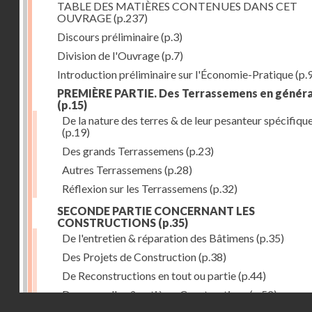
TABLE DES MATIÈRES CONTENUES DANS CET
OUVRAGE
(p.237)
Discours préliminaire
(p.3)
Division de l'Ouvrage
(p.7)
Introduction préliminaire sur l'Économie-Pratique
(p.
PREMIÈRE PARTIE. Des Terrassemens en généra
(p.15)
De la nature des terres & de leur pesanteur spécifiqu
(p.19)
Des grands Terrassemens
(p.23)
Autres Terrassemens
(p.28)
Réflexion sur les Terrassemens
(p.32)
SECONDE PARTIE CONCERNANT LES
CONSTRUCTIONS
(p.35)
De l'entretien & réparation des Bâtimens
(p.35)
Des Projets de Construction
(p.38)
De Reconstructions en tout ou partie
(p.44)
Des nouvelles & entières Constructions
(p.52)
Droits réservés - CNAM