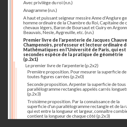
Avec privilège du roi
(n.n.)
Anagramme
(n.n.)
A haut et puissant seigneur messire Anne d'Anglure gen
homme ordinaire de la Chambre du Roi, Capitaine de 
chevaux légers, Baron de Boursaut et Guiry en Argonn
Beauvais, Nesle, Aygreuille, etc.
(n.n.)
Premier livre de l'arpenterie de Jacques Chauv
Champenoirs, professeur et lecteur ordinaire 
Mathématiques en l'Université de Paris, qui est 
secondes espèce de la pratique de géométrie
(p.2x1)
Le premier livre de l'arpenterie
(p.2x2)
Première proposition. Pour mesurer la superficie de
toutes figures carrées
(p.2x0)
Seconde proposition. Arpenter la superficie de tous
parallélogramme rectangles appelés carrés longuet
(p.2x3)
Troisième proposition. Par la connaissance de la
superficie d'un parallélogramme rectangle et de la r
qui est entre la longueur et largeur, connaître combi
contient la longueur de chaque côté
(p.2x3)
Droits réservés - CNAM
Quatrième proposition. Par la connaissance de la