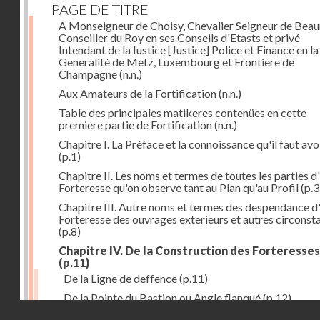
PAGE DE TITRE
A Monseigneur de Choisy, Chevalier Seigneur de Bea
Conseiller du Roy en ses Conseils d'Etasts et privé
Intendant de la Iustice [Justice] Police et Finance en la
Generalité de Metz, Luxembourg et Frontiere de
Champagne
(n.n.)
Aux Amateurs de la Fortification
(n.n.)
Table des principales matikeres contenües en cette
premiere partie de Fortification
(n.n.)
Chapitre I. La Préface et la connoissance qu'il faut avo
(p.1)
Chapitre II. Les noms et termes de toutes les parties d
Forteresse qu'on observe tant au Plan qu'au Profil
(p.3
Chapitre III. Autre noms et termes des despendance d
Forteresse des ouvrages exterieurs et autres circonst
(p.8)
Chapitre IV. De la Construction des Forteresses
(p.11)
De la Ligne de deffence
(p.11)
De la Pointe du Bastion ou Angle flanqué
(p.12)
Droits réservés - CNAM
Du Flanc d'une Forteresse
(p.14)