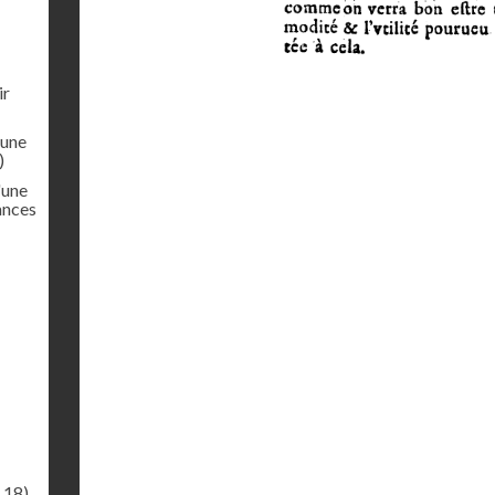
ir
'une
)
'une
ances
.18)