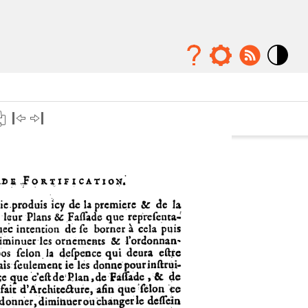
Mode
contraste
élévé