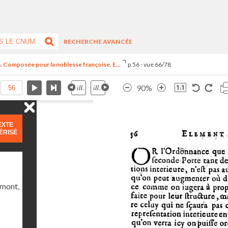
RECHERCHE AVANCÉE
n. Composée pour la noblesse françoise. E...
p.56 - vue 66/78
90%
EXTE
ÉRISÉ
umont,