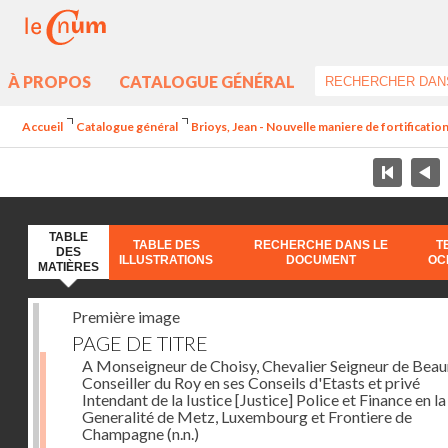
À PROPOS
CATALOGUE GÉNÉRAL
Accueil
Catalogue général
Brioys, Jean - Nouvelle maniere de fortificatio
TABLE
TABLE DES
RECHERCHE DANS LE
T
DES
ILLUSTRATIONS
DOCUMENT
OC
MATIÈRES
Première image
PAGE DE TITRE
A Monseigneur de Choisy, Chevalier Seigneur de Bea
Conseiller du Roy en ses Conseils d'Etasts et privé
Intendant de la Iustice [Justice] Police et Finance en la
Generalité de Metz, Luxembourg et Frontiere de
Champagne
(n.n.)