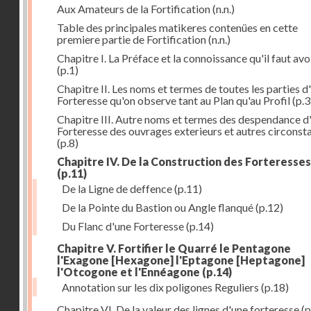
Aux Amateurs de la Fortification
(n.n.)
Table des principales matikeres contenües en cette
premiere partie de Fortification
(n.n.)
Chapitre I. La Préface et la connoissance qu'il faut avo
(p.1)
Chapitre II. Les noms et termes de toutes les parties d
Forteresse qu'on observe tant au Plan qu'au Profil
(p.3
Chapitre III. Autre noms et termes des despendance d
Forteresse des ouvrages exterieurs et autres circonst
(p.8)
Chapitre IV. De la Construction des Forteresses
(p.11)
De la Ligne de deffence
(p.11)
De la Pointe du Bastion ou Angle flanqué
(p.12)
Du Flanc d'une Forteresse
(p.14)
Chapitre V. Fortifier le Quarré le Pentagone
l'Exagone [Hexagone] l'Eptagone [Heptagone]
l'Otcogone et l'Ennéagone
(p.14)
Annotation sur les dix poligones Reguliers
(p.18)
Chapitre VI. De la valeur des lignes d'une forteresse
(p