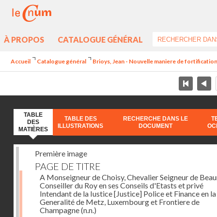
À PROPOS
CATALOGUE GÉNÉRAL
Accueil
Catalogue général
Brioys, Jean - Nouvelle maniere de fortificatio
TABLE
TABLE DES
RECHERCHE DANS LE
T
DES
ILLUSTRATIONS
DOCUMENT
OC
MATIÈRES
Première image
PAGE DE TITRE
A Monseigneur de Choisy, Chevalier Seigneur de Bea
Conseiller du Roy en ses Conseils d'Etasts et privé
Intendant de la Iustice [Justice] Police et Finance en la
Generalité de Metz, Luxembourg et Frontiere de
Champagne
(n.n.)