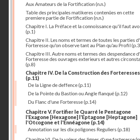
Aux Amateurs de la Fortification
(n.n.)
Table des principales matikeres contenües en cette
premiere partie de Fortification
(n.n.)
Chapitre I. La Préface et la connoissance qu'il faut avo
(p.1)
Chapitre II. Les noms et termes de toutes les parties d
Forteresse qu'on observe tant au Plan qu'au Profil
(p.3
Chapitre III. Autre noms et termes des despendance d
Forteresse des ouvrages exterieurs et autres circonst
(p.8)
Chapitre IV. De la Construction des Forteresses
(p.11)
De la Ligne de deffence
(p.11)
De la Pointe du Bastion ou Angle flanqué
(p.12)
Du Flanc d'une Forteresse
(p.14)
Chapitre V. Fortifier le Quarré le Pentagone
l'Exagone [Hexagone] l'Eptagone [Heptagone]
l'Otcogone et l'Ennéagone
(p.14)
Annotation sur les dix poligones Reguliers
(p.18)
Chapitre VI. De la valeur des lignes d'une forteresse
(p