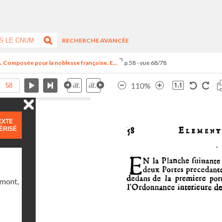
RECHERCHE AVANCÉE
n. Composée pour la noblesse françoise. E...
p.58 - vue 68/78
110%
EXTE
ÉRISÉ
umont,