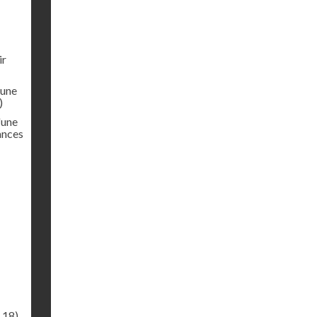
ir
'une
)
'une
ances
.18)