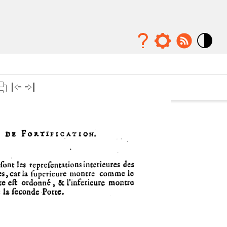
Mode
contraste
élévé