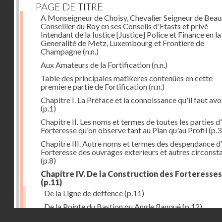
PAGE DE TITRE
A Monseigneur de Choisy, Chevalier Seigneur de Bea
Conseiller du Roy en ses Conseils d'Etasts et privé
Intendant de la Iustice [Justice] Police et Finance en la
Generalité de Metz, Luxembourg et Frontiere de
Champagne
(n.n.)
Aux Amateurs de la Fortification
(n.n.)
Table des principales matikeres contenües en cette
premiere partie de Fortification
(n.n.)
Chapitre I. La Préface et la connoissance qu'il faut avo
(p.1)
Chapitre II. Les noms et termes de toutes les parties d
Forteresse qu'on observe tant au Plan qu'au Profil
(p.3
Chapitre III. Autre noms et termes des despendance d
Forteresse des ouvrages exterieurs et autres circonst
(p.8)
Chapitre IV. De la Construction des Forteresses
(p.11)
De la Ligne de deffence
(p.11)
De la Pointe du Bastion ou Angle flanqué
(p.12)
Droits réservés - CNAM
Du Flanc d'une Forteresse
(p.14)