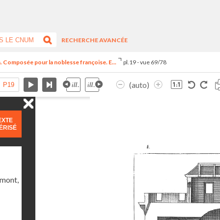
RECHERCHE AVANCÉE
n. Composée pour la noblesse françoise. E...
pl.19 - vue 69/78
(auto)
EXTE
ÉRISÉ
umont,