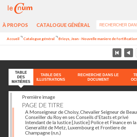
À PROPOS
CATALOGUE GÉNÉRAL
Accueil
Catalogue général
Brioys, Jean - Nouvelle maniere de fortificatio
TABLE
TABLE DES
RECHERCHE DANS LE
T
DES
ILLUSTRATIONS
DOCUMENT
OC
MATIÈRES
Première image
PAGE DE TITRE
A Monseigneur de Choisy, Chevalier Seigneur de Bea
Conseiller du Roy en ses Conseils d'Etasts et privé
Intendant de la Iustice [Justice] Police et Finance en la
Generalité de Metz, Luxembourg et Frontiere de
Champagne
(n.n.)