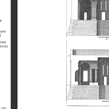
ir
'une
)
'une
ances
.18)