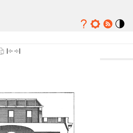
Mode
contraste
élévé