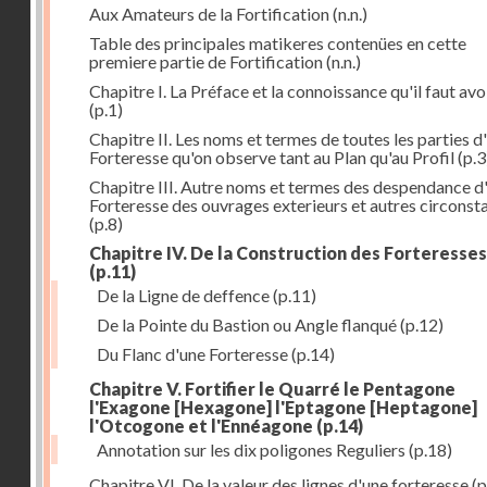
Aux Amateurs de la Fortification
(n.n.)
Table des principales matikeres contenües en cette
premiere partie de Fortification
(n.n.)
Chapitre I. La Préface et la connoissance qu'il faut avo
(p.1)
Chapitre II. Les noms et termes de toutes les parties d
Forteresse qu'on observe tant au Plan qu'au Profil
(p.3
Chapitre III. Autre noms et termes des despendance d
Forteresse des ouvrages exterieurs et autres circonst
(p.8)
Chapitre IV. De la Construction des Forteresses
(p.11)
De la Ligne de deffence
(p.11)
De la Pointe du Bastion ou Angle flanqué
(p.12)
Du Flanc d'une Forteresse
(p.14)
Chapitre V. Fortifier le Quarré le Pentagone
l'Exagone [Hexagone] l'Eptagone [Heptagone]
l'Otcogone et l'Ennéagone
(p.14)
Annotation sur les dix poligones Reguliers
(p.18)
Chapitre VI. De la valeur des lignes d'une forteresse
(p