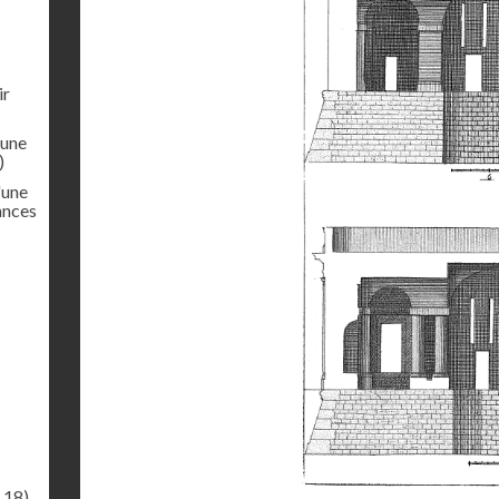
ir
'une
)
'une
ances
.18)