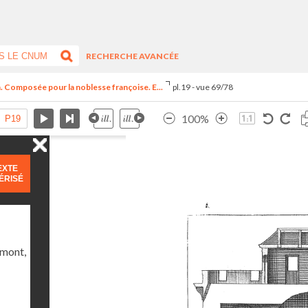
RECHERCHE AVANCÉE
n. Composée pour la noblesse françoise. E...
pl.19 - vue 69/78
100%
EXTE
ÉRISÉ
umont,