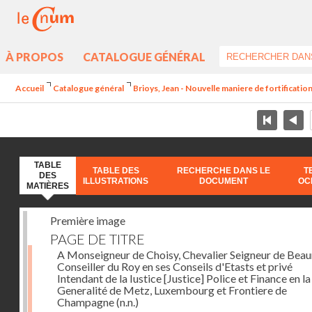
À PROPOS
CATALOGUE GÉNÉRAL
Accueil
Catalogue général
Brioys, Jean - Nouvelle maniere de fortificatio
TABLE
TABLE DES
RECHERCHE DANS LE
T
DES
ILLUSTRATIONS
DOCUMENT
OC
MATIÈRES
Première image
PAGE DE TITRE
A Monseigneur de Choisy, Chevalier Seigneur de Bea
Conseiller du Roy en ses Conseils d'Etasts et privé
Intendant de la Iustice [Justice] Police et Finance en la
Generalité de Metz, Luxembourg et Frontiere de
Champagne
(n.n.)