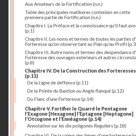
Aux Amateurs de la Fortification
(n.n.)
Table des principales matikeres contenües en cette
premiere partie de Fortification
(n.n.)
Chapitre I. La Préface et la connoissance qu'il faut avo
(p.1)
Chapitre II. Les noms et termes de toutes les parties d
Forteresse qu'on observe tant au Plan qu'au Profil
(p.3
Chapitre III. Autre noms et termes des despendance d
Forteresse des ouvrages exterieurs et autres circonst
(p.8)
Chapitre IV. De la Construction des Forteresses
(p.11)
De la Ligne de deffence
(p.11)
De la Pointe du Bastion ou Angle flanqué
(p.12)
Du Flanc d'une Forteresse
(p.14)
Chapitre V. Fortifier le Quarré le Pentagone
l'Exagone [Hexagone] l'Eptagone [Heptagone]
l'Otcogone et l'Ennéagone
(p.14)
Annotation sur les dix poligones Reguliers
(p.18)
Chapitre VI. De la valeur des lignes d'une forteresse
(p