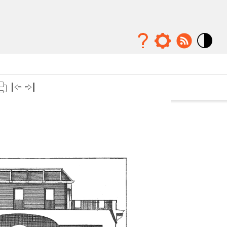
Mode
contraste
élévé