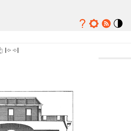
Mode
contraste
élévé