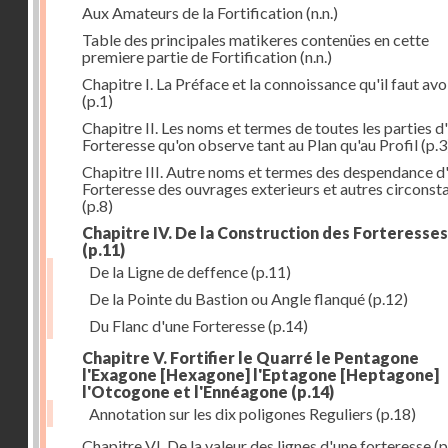
Aux Amateurs de la Fortification
(n.n.)
Table des principales matikeres contenües en cette
premiere partie de Fortification
(n.n.)
Chapitre I. La Préface et la connoissance qu'il faut avo
(p.1)
Chapitre II. Les noms et termes de toutes les parties d
Forteresse qu'on observe tant au Plan qu'au Profil
(p.3
Chapitre III. Autre noms et termes des despendance d
Forteresse des ouvrages exterieurs et autres circonst
(p.8)
Chapitre IV. De la Construction des Forteresses
(p.11)
De la Ligne de deffence
(p.11)
De la Pointe du Bastion ou Angle flanqué
(p.12)
Du Flanc d'une Forteresse
(p.14)
Chapitre V. Fortifier le Quarré le Pentagone
l'Exagone [Hexagone] l'Eptagone [Heptagone]
l'Otcogone et l'Ennéagone
(p.14)
Annotation sur les dix poligones Reguliers
(p.18)
Chapitre VI. De la valeur des lignes d'une forteresse
(p