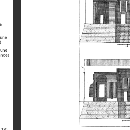
ir
'une
)
'une
ances
.18)