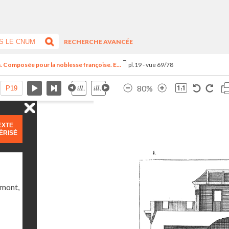
RECHERCHE AVANCÉE
n. Composée pour la noblesse françoise. E...
pl.19 - vue 69/78
80%
EXTE
ÉRISÉ
umont,