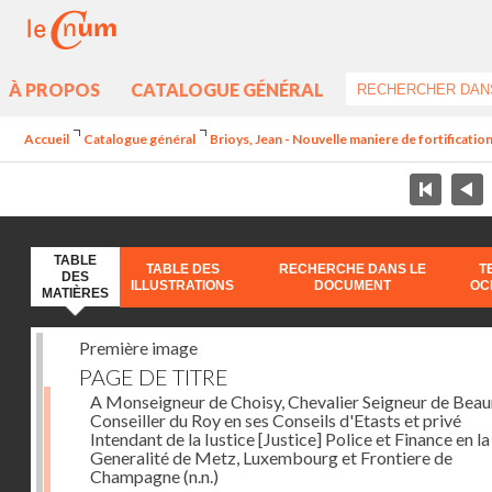
À PROPOS
CATALOGUE GÉNÉRAL
Accueil
Catalogue général
Brioys, Jean - Nouvelle maniere de fortificatio
TABLE
TABLE DES
RECHERCHE DANS LE
T
DES
ILLUSTRATIONS
DOCUMENT
OC
MATIÈRES
Première image
PAGE DE TITRE
A Monseigneur de Choisy, Chevalier Seigneur de Bea
Conseiller du Roy en ses Conseils d'Etasts et privé
Intendant de la Iustice [Justice] Police et Finance en la
Generalité de Metz, Luxembourg et Frontiere de
Champagne
(n.n.)