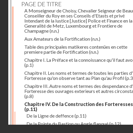
PAGE DE TITRE
A Monseigneur de Choisy, Chevalier Seigneur de Bea
Conseiller du Roy en ses Conseils d'Etasts et privé
Intendant de la Iustice [Justice] Police et Finance en la
Generalité de Metz, Luxembourg et Frontiere de
Champagne
(n.n.)
Aux Amateurs de la Fortification
(n.n.)
Table des principales matikeres contenües en cette
premiere partie de Fortification
(n.n.)
Chapitre I. La Préface et la connoissance qu'il faut avo
(p.1)
Chapitre II. Les noms et termes de toutes les parties d
Forteresse qu'on observe tant au Plan qu'au Profil
(p.3
Chapitre III. Autre noms et termes des despendance d
Forteresse des ouvrages exterieurs et autres circonst
(p.8)
Chapitre IV. De la Construction des Forteresses
(p.11)
De la Ligne de deffence
(p.11)
De la Pointe du Bastion ou Angle flanqué
(p.12)
Droits réservés - CNAM
Du Flanc d'une Forteresse
(p.14)