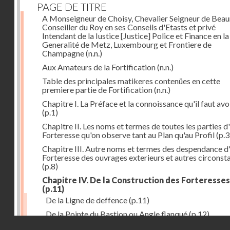
PAGE DE TITRE
A Monseigneur de Choisy, Chevalier Seigneur de Bea
Conseiller du Roy en ses Conseils d'Etasts et privé
Intendant de la Iustice [Justice] Police et Finance en la
Generalité de Metz, Luxembourg et Frontiere de
Champagne
(n.n.)
Aux Amateurs de la Fortification
(n.n.)
Table des principales matikeres contenües en cette
premiere partie de Fortification
(n.n.)
Chapitre I. La Préface et la connoissance qu'il faut avo
(p.1)
Chapitre II. Les noms et termes de toutes les parties d
Forteresse qu'on observe tant au Plan qu'au Profil
(p.3
Chapitre III. Autre noms et termes des despendance d
Forteresse des ouvrages exterieurs et autres circonst
(p.8)
Chapitre IV. De la Construction des Forteresses
(p.11)
De la Ligne de deffence
(p.11)
De la Pointe du Bastion ou Angle flanqué
(p.12)
Droits réservés - CNAM
Du Flanc d'une Forteresse
(p.14)