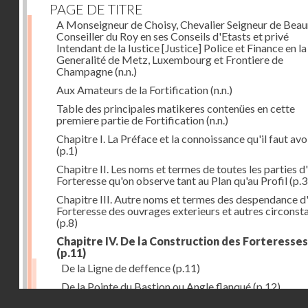
PAGE DE TITRE
A Monseigneur de Choisy, Chevalier Seigneur de Bea
Conseiller du Roy en ses Conseils d'Etasts et privé
Intendant de la Iustice [Justice] Police et Finance en la
Generalité de Metz, Luxembourg et Frontiere de
Champagne
(n.n.)
Aux Amateurs de la Fortification
(n.n.)
Table des principales matikeres contenües en cette
premiere partie de Fortification
(n.n.)
Chapitre I. La Préface et la connoissance qu'il faut avo
(p.1)
Chapitre II. Les noms et termes de toutes les parties d
Forteresse qu'on observe tant au Plan qu'au Profil
(p.3
Chapitre III. Autre noms et termes des despendance d
Forteresse des ouvrages exterieurs et autres circonst
(p.8)
Chapitre IV. De la Construction des Forteresses
(p.11)
De la Ligne de deffence
(p.11)
De la Pointe du Bastion ou Angle flanqué
(p.12)
Droits réservés - CNAM
Du Flanc d'une Forteresse
(p.14)