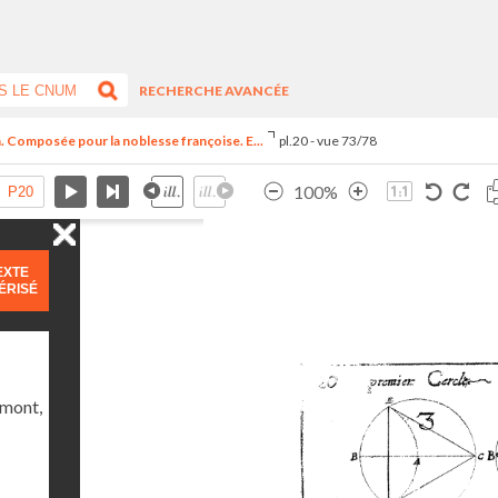
RECHERCHE AVANCÉE
n. Composée pour la noblesse françoise. E...
pl.20 - vue 73/78
100%
EXTE
ÉRISÉ
umont,