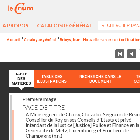
À PROPOS
CATALOGUE GÉNÉRAL
Accueil
Catalogue général
Brioys, Jean - Nouvelle maniere de fortificatio
TABLE
TABLE DES
RECHERCHE DANS LE
T
DES
ILLUSTRATIONS
DOCUMENT
OC
MATIÈRES
Première image
PAGE DE TITRE
A Monseigneur de Choisy, Chevalier Seigneur de Bea
Conseiller du Roy en ses Conseils d'Etasts et privé
Intendant de la Iustice [Justice] Police et Finance en la
Generalité de Metz, Luxembourg et Frontiere de
Champagne
(n.n.)