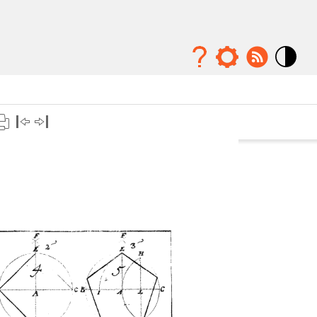
Mode
contraste
élévé