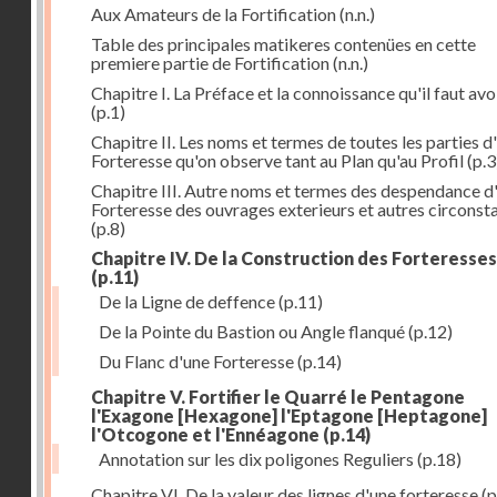
Aux Amateurs de la Fortification
(n.n.)
Table des principales matikeres contenües en cette
premiere partie de Fortification
(n.n.)
Chapitre I. La Préface et la connoissance qu'il faut avo
(p.1)
Chapitre II. Les noms et termes de toutes les parties d
Forteresse qu'on observe tant au Plan qu'au Profil
(p.3
Chapitre III. Autre noms et termes des despendance d
Forteresse des ouvrages exterieurs et autres circonst
(p.8)
Chapitre IV. De la Construction des Forteresses
(p.11)
De la Ligne de deffence
(p.11)
De la Pointe du Bastion ou Angle flanqué
(p.12)
Du Flanc d'une Forteresse
(p.14)
Chapitre V. Fortifier le Quarré le Pentagone
l'Exagone [Hexagone] l'Eptagone [Heptagone]
l'Otcogone et l'Ennéagone
(p.14)
Annotation sur les dix poligones Reguliers
(p.18)
Chapitre VI. De la valeur des lignes d'une forteresse
(p