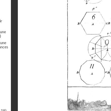
ir
'une
)
'une
ances
.18)