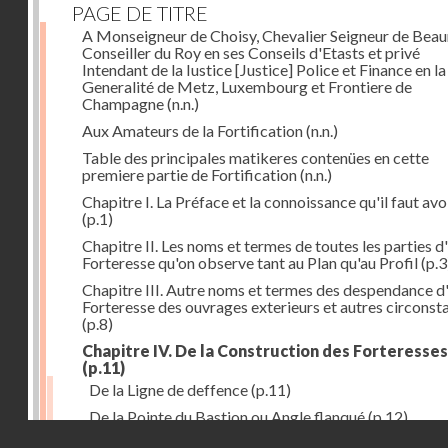
PAGE DE TITRE
A Monseigneur de Choisy, Chevalier Seigneur de Bea
Conseiller du Roy en ses Conseils d'Etasts et privé
Intendant de la Iustice [Justice] Police et Finance en la
Generalité de Metz, Luxembourg et Frontiere de
Champagne
(n.n.)
Aux Amateurs de la Fortification
(n.n.)
Table des principales matikeres contenües en cette
premiere partie de Fortification
(n.n.)
Chapitre I. La Préface et la connoissance qu'il faut avo
(p.1)
Chapitre II. Les noms et termes de toutes les parties d
Forteresse qu'on observe tant au Plan qu'au Profil
(p.3
Chapitre III. Autre noms et termes des despendance d
Forteresse des ouvrages exterieurs et autres circonst
(p.8)
Chapitre IV. De la Construction des Forteresses
(p.11)
De la Ligne de deffence
(p.11)
De la Pointe du Bastion ou Angle flanqué
(p.12)
Droits réservés - CNAM
Du Flanc d'une Forteresse
(p.14)