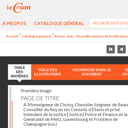
À PROPOS
CATALOGUE GÉNÉRAL
Accueil
Catalogue général
Brioys, Jean - Nouvelle maniere de fortificatio
TABLE
TABLE DES
RECHERCHE DANS LE
T
DES
ILLUSTRATIONS
DOCUMENT
OC
MATIÈRES
Première image
PAGE DE TITRE
A Monseigneur de Choisy, Chevalier Seigneur de Bea
Conseiller du Roy en ses Conseils d'Etasts et privé
Intendant de la Iustice [Justice] Police et Finance en la
Generalité de Metz, Luxembourg et Frontiere de
Champagne
(n.n.)