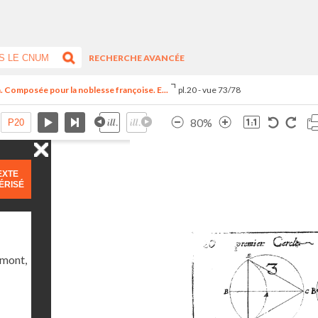
RECHERCHE AVANCÉE
n. Composée pour la noblesse françoise. E...
pl.20 - vue 73/78
80%
EXTE
ÉRISÉ
umont,