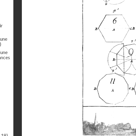
ir
'une
)
'une
ances
.18)