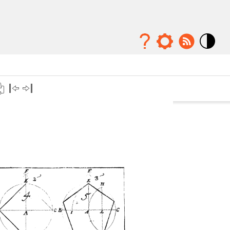
Mode
contraste
élévé