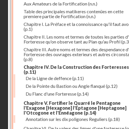
Aux Amateurs de la Fortification
(n.n.)
Table des principales matikeres contenües en cette
premiere partie de Fortification
(n.n.)
Chapitre I. La Préface et la connoissance qu'il faut avo
(p.1)
Chapitre II. Les noms et termes de toutes les parties d
Forteresse qu'on observe tant au Plan qu'au Profil
(p.3
Chapitre III. Autre noms et termes des despendance d
Forteresse des ouvrages exterieurs et autres circonst
(p.8)
Chapitre IV. De la Construction des Forteresses
(p.11)
De la Ligne de deffence
(p.11)
De la Pointe du Bastion ou Angle flanqué
(p.12)
Du Flanc d'une Forteresse
(p.14)
Chapitre V. Fortifier le Quarré le Pentagone
l'Exagone [Hexagone] l'Eptagone [Heptagone]
l'Otcogone et l'Ennéagone
(p.14)
Annotation sur les dix poligones Reguliers
(p.18)
Chapitre VI. De la valeur des lignes d'une forteresse
(p