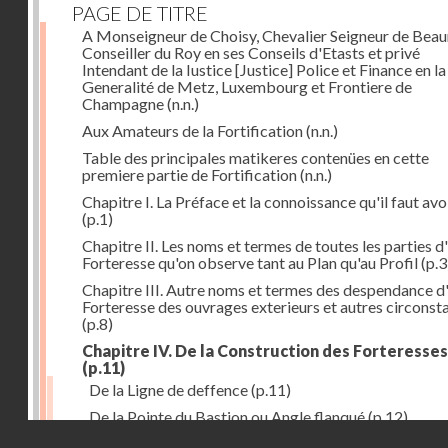
PAGE DE TITRE
A Monseigneur de Choisy, Chevalier Seigneur de Bea
Conseiller du Roy en ses Conseils d'Etasts et privé
Intendant de la Iustice [Justice] Police et Finance en la
Generalité de Metz, Luxembourg et Frontiere de
Champagne
(n.n.)
Aux Amateurs de la Fortification
(n.n.)
Table des principales matikeres contenües en cette
premiere partie de Fortification
(n.n.)
Chapitre I. La Préface et la connoissance qu'il faut avo
(p.1)
Chapitre II. Les noms et termes de toutes les parties d
Forteresse qu'on observe tant au Plan qu'au Profil
(p.3
Chapitre III. Autre noms et termes des despendance d
Forteresse des ouvrages exterieurs et autres circonst
(p.8)
Chapitre IV. De la Construction des Forteresses
(p.11)
De la Ligne de deffence
(p.11)
De la Pointe du Bastion ou Angle flanqué
(p.12)
Droits réservés - CNAM
Du Flanc d'une Forteresse
(p.14)