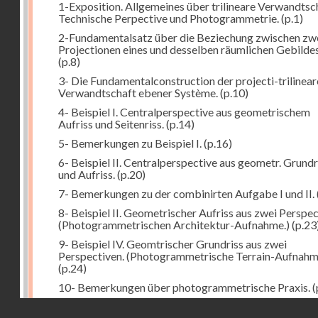
1-Exposition. Allgemeines über trilineare Verwandtsc
Technische Perpective und Photogrammetrie.
(p.1)
2-Fundamentalsatz über die Beziechung zwischen zw
Projectionen eines und desselben räumlichen Gebildes
(p.8)
3- Die Fundamentalconstruction der projecti-trilinea
Verwandtschaft ebener Système.
(p.10)
4- Beispiel I. Centralperspective aus geometrischem
Aufriss und Seitenriss.
(p.14)
5- Bemerkungen zu Beispiel I.
(p.16)
6- Beispiel II. Centralperspective aus geometr. Grundr
und Aufriss.
(p.20)
7- Bemerkungen zu der combinirten Aufgabe I und II.
8- Beispiel II. Geometrischer Aufriss aus zwei Perspec
(Photogrammetrischen Architektur-Aufnahme.)
(p.23
9- Beispiel IV. Geomtrischer Grundriss aus zwei
Perspectiven. (Photogrammetrische Terrain-Aufnahm
(p.24)
10- Bemerkungen über photogrammetrische Praxis.
(
11- Weitere Bemerkungen zu den Beispielen III und IV
Droits réservés - CNAM