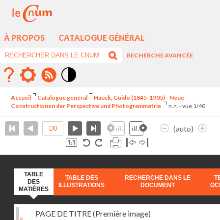
À PROPOS
CATALOGUE GÉNÉRAL
RECHERCHE AVANCÉE
Mode
contraste
Accueil
Catalogue général
Hauck, Guido (1845-1905) - Neue
élévé
Constructionen der Perspective und Photogrammetrie
n.n. - vue 1/40
(auto)
TABLE
TABLE DES
RECHERCHE DANS LE
T
DES
ILLUSTRATIONS
DOCUMENT
OC
MATIÈRES
PAGE DE TITRE (Première image)