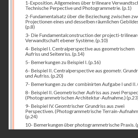
1-Exposition. Allgemeines über trilineare Verwandtsc
Technische Perpective und Photogrammetrie.
(p.1)
2-Fundamentalsatz über die Beziechung zwischen zw
Projectionen eines und desselben räumlichen Gebildes
(p.8)
3- Die Fundamentalconstruction der projecti-trilinea
Verwandtschaft ebener Système.
(p.10)
4- Beispiel I. Centralperspective aus geometrischem
Aufriss und Seitenriss.
(p.14)
5- Bemerkungen zu Beispiel I.
(p.16)
6- Beispiel II. Centralperspective aus geometr. Grundr
und Aufriss.
(p.20)
7- Bemerkungen zu der combinirten Aufgabe I und II.
8- Beispiel II. Geometrischer Aufriss aus zwei Perspec
(Photogrammetrischen Architektur-Aufnahme.)
(p.23
9- Beispiel IV. Geomtrischer Grundriss aus zwei
Perspectiven. (Photogrammetrische Terrain-Aufnahm
(p.24)
10- Bemerkungen über photogrammetrische Praxis.
(
11- Weitere Bemerkungen zu den Beispielen III und IV
Droits réservés - CNAM