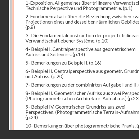
1-Exposition. Allgemeines über trilineare Verwandtsc
Technische Perpective und Photogrammetrie.
(p.1)
2-Fundamentalsatz über die Beziechung zwischen zw
Projectionen eines und desselben räumlichen Gebildes
(p.8)
3- Die Fundamentalconstruction der projecti-trilinea
Verwandtschaft ebener Système.
(p.10)
4- Beispiel I. Centralperspective aus geometrischem
Aufriss und Seitenriss.
(p.14)
5- Bemerkungen zu Beispiel I.
(p.16)
6- Beispiel II. Centralperspective aus geometr. Grundr
und Aufriss.
(p.20)
7- Bemerkungen zu der combinirten Aufgabe I und II.
8- Beispiel II. Geometrischer Aufriss aus zwei Perspec
(Photogrammetrischen Architektur-Aufnahme.)
(p.23
9- Beispiel IV. Geomtrischer Grundriss aus zwei
Perspectiven. (Photogrammetrische Terrain-Aufnahm
(p.24)
10- Bemerkungen über photogrammetrische Praxis.
(
11- Weitere Bemerkungen zu den Beispielen III und IV
Droits réservés - CNAM