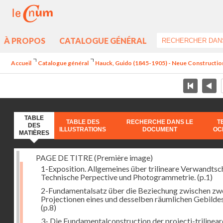
À PROPOS
CATALOGUE GÉNÉRAL
Accueil
Catalogue général
Hauck, Guido (1845-1905) - Neue Constructi
TABLE
TABLE DES
RECHERCHE DANS LE
T
DES
ILLUSTRATIONS
DOCUMENT
OC
MATIÈRES
PAGE DE TITRE (Première image)
1-Exposition. Allgemeines über trilineare Verwandtsc
Technische Perpective und Photogrammetrie.
(p.1)
2-Fundamentalsatz über die Beziechung zwischen zw
Projectionen eines und desselben räumlichen Gebildes
(p.8)
3- Die Fundamentalconstruction der projecti-trilinea