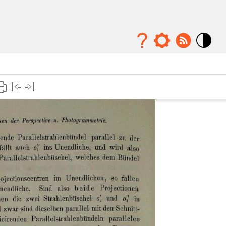
Mode
contraste
élévé