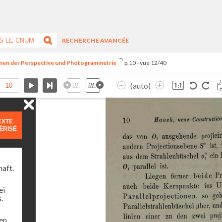
RECHERCHE AVANCÉE
onen der Perspective und Photogrammetrie
p.10 - vue 12/40
(auto)
EXTE
ÉRISÉ
haft.
ei
.
ren