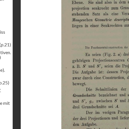
iss
(p.21)
tiven.
)
e).
p.25)
.
e mit