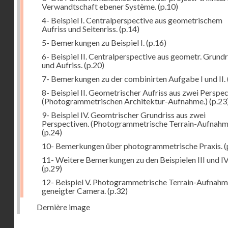
Verwandtschaft ebener Système.
(p.10)
4- Beispiel I. Centralperspective aus geometrischem
Aufriss und Seitenriss.
(p.14)
5- Bemerkungen zu Beispiel I.
(p.16)
6- Beispiel II. Centralperspective aus geometr. Grundr
und Aufriss.
(p.20)
7- Bemerkungen zu der combinirten Aufgabe I und II.
8- Beispiel II. Geometrischer Aufriss aus zwei Perspec
(Photogrammetrischen Architektur-Aufnahme.)
(p.23
9- Beispiel IV. Geomtrischer Grundriss aus zwei
Perspectiven. (Photogrammetrische Terrain-Aufnahm
(p.24)
10- Bemerkungen über photogrammetrische Praxis.
(
11- Weitere Bemerkungen zu den Beispielen III und IV
(p.29)
12- Beispiel V. Photogrammetrische Terrain-Aufnahm
geneigter Camera.
(p.32)
Dernière image