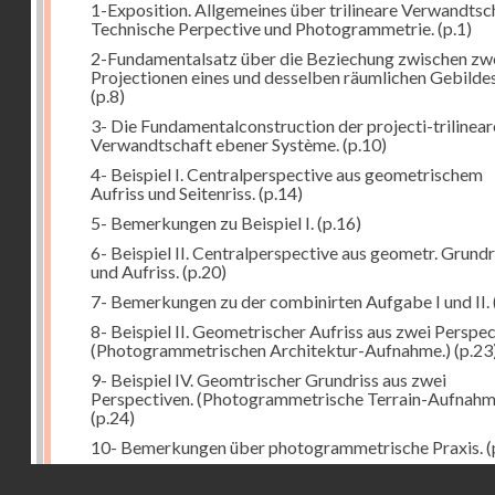
1-Exposition. Allgemeines über trilineare Verwandtsc
Technische Perpective und Photogrammetrie.
(p.1)
2-Fundamentalsatz über die Beziechung zwischen zw
Projectionen eines und desselben räumlichen Gebildes
(p.8)
3- Die Fundamentalconstruction der projecti-trilinea
Verwandtschaft ebener Système.
(p.10)
4- Beispiel I. Centralperspective aus geometrischem
Aufriss und Seitenriss.
(p.14)
5- Bemerkungen zu Beispiel I.
(p.16)
6- Beispiel II. Centralperspective aus geometr. Grundr
und Aufriss.
(p.20)
7- Bemerkungen zu der combinirten Aufgabe I und II.
8- Beispiel II. Geometrischer Aufriss aus zwei Perspec
(Photogrammetrischen Architektur-Aufnahme.)
(p.23
9- Beispiel IV. Geomtrischer Grundriss aus zwei
Perspectiven. (Photogrammetrische Terrain-Aufnahm
(p.24)
10- Bemerkungen über photogrammetrische Praxis.
(
11- Weitere Bemerkungen zu den Beispielen III und IV
Droits réservés - CNAM