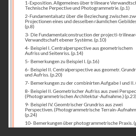
1-Exposition. Allgemeines über trilineare Verwandtsc
Technische Perpective und Photogrammetrie.
(p.1)
2-Fundamentalsatz über die Beziechung zwischen zw
Projectionen eines und desselben räumlichen Gebildes
(p.8)
3- Die Fundamentalconstruction der projecti-trilinea
Verwandtschaft ebener Système.
(p.10)
4- Beispiel I. Centralperspective aus geometrischem
Aufriss und Seitenriss.
(p.14)
5- Bemerkungen zu Beispiel I.
(p.16)
6- Beispiel II. Centralperspective aus geometr. Grundr
und Aufriss.
(p.20)
7- Bemerkungen zu der combinirten Aufgabe I und II.
8- Beispiel II. Geometrischer Aufriss aus zwei Perspec
(Photogrammetrischen Architektur-Aufnahme.)
(p.23
9- Beispiel IV. Geomtrischer Grundriss aus zwei
Perspectiven. (Photogrammetrische Terrain-Aufnahm
(p.24)
10- Bemerkungen über photogrammetrische Praxis.
(
11- Weitere Bemerkungen zu den Beispielen III und IV
Droits réservés - CNAM