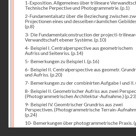
1-Exposition. Allgemeines über trilineare Verwandtsc
Technische Perpective und Photogrammetrie.
(p.1)
2-Fundamentalsatz über die Beziechung zwischen zw
Projectionen eines und desselben räumlichen Gebildes
(p.8)
3- Die Fundamentalconstruction der projecti-trilinea
Verwandtschaft ebener Système.
(p.10)
4- Beispiel I. Centralperspective aus geometrischem
Aufriss und Seitenriss.
(p.14)
5- Bemerkungen zu Beispiel I.
(p.16)
6- Beispiel II. Centralperspective aus geometr. Grundr
und Aufriss.
(p.20)
7- Bemerkungen zu der combinirten Aufgabe I und II.
8- Beispiel II. Geometrischer Aufriss aus zwei Perspec
(Photogrammetrischen Architektur-Aufnahme.)
(p.23
9- Beispiel IV. Geomtrischer Grundriss aus zwei
Perspectiven. (Photogrammetrische Terrain-Aufnahm
(p.24)
10- Bemerkungen über photogrammetrische Praxis.
(
11- Weitere Bemerkungen zu den Beispielen III und IV
Droits réservés - CNAM