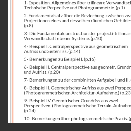
1-Exposition. Allgemeines über trilineare Verwandtsc
Technische Perpective und Photogrammetrie.
(p.1)
2-Fundamentalsatz über die Beziechung zwischen zw
Projectionen eines und desselben räumlichen Gebildes
(p.8)
3- Die Fundamentalconstruction der projecti-trilinea
Verwandtschaft ebener Système.
(p.10)
4- Beispiel I. Centralperspective aus geometrischem
Aufriss und Seitenriss.
(p.14)
5- Bemerkungen zu Beispiel I.
(p.16)
6- Beispiel II. Centralperspective aus geometr. Grundr
und Aufriss.
(p.20)
7- Bemerkungen zu der combinirten Aufgabe I und II.
8- Beispiel II. Geometrischer Aufriss aus zwei Perspec
(Photogrammetrischen Architektur-Aufnahme.)
(p.23
9- Beispiel IV. Geomtrischer Grundriss aus zwei
Perspectiven. (Photogrammetrische Terrain-Aufnahm
(p.24)
10- Bemerkungen über photogrammetrische Praxis.
(
11- Weitere Bemerkungen zu den Beispielen III und IV
Droits réservés - CNAM