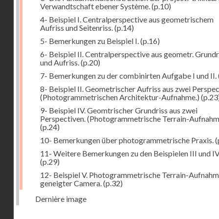
Verwandtschaft ebener Système.
(p.10)
4- Beispiel I. Centralperspective aus geometrischem
Aufriss und Seitenriss.
(p.14)
5- Bemerkungen zu Beispiel I.
(p.16)
6- Beispiel II. Centralperspective aus geometr. Grundr
und Aufriss.
(p.20)
7- Bemerkungen zu der combinirten Aufgabe I und II.
8- Beispiel II. Geometrischer Aufriss aus zwei Perspec
(Photogrammetrischen Architektur-Aufnahme.)
(p.23
9- Beispiel IV. Geomtrischer Grundriss aus zwei
Perspectiven. (Photogrammetrische Terrain-Aufnahm
(p.24)
10- Bemerkungen über photogrammetrische Praxis.
(
11- Weitere Bemerkungen zu den Beispielen III und IV
(p.29)
12- Beispiel V. Photogrammetrische Terrain-Aufnahm
geneigter Camera.
(p.32)
Dernière image