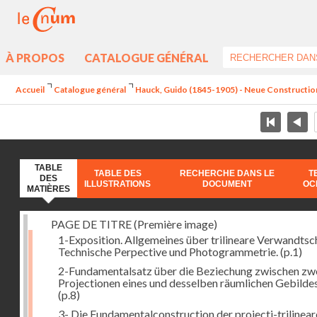
À PROPOS
CATALOGUE GÉNÉRAL
Accueil
Catalogue général
Hauck, Guido (1845-1905) - Neue Constructi
TABLE
TABLE DES
RECHERCHE DANS LE
T
DES
ILLUSTRATIONS
DOCUMENT
OC
MATIÈRES
PAGE DE TITRE (Première image)
1-Exposition. Allgemeines über trilineare Verwandtsc
Technische Perpective und Photogrammetrie.
(p.1)
2-Fundamentalsatz über die Beziechung zwischen zw
Projectionen eines und desselben räumlichen Gebildes
(p.8)
3- Die Fundamentalconstruction der projecti-trilinea