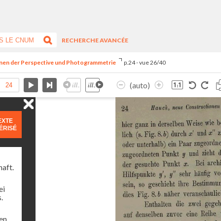
RECHERCHE AVANCÉE
onen der Perspective und Photogrammetrie
p.24 - vue 26/40
(auto)
EXTE
ÉRISÉ
haft.
ei
.
ren