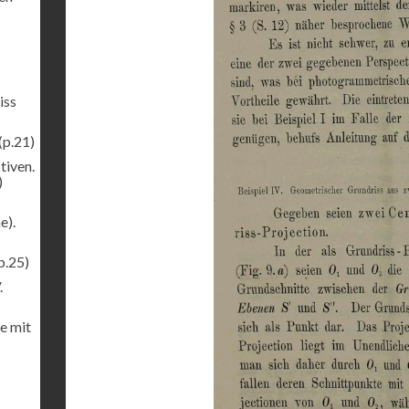
iss
(p.21)
tiven.
)
e).
p.25)
.
e mit