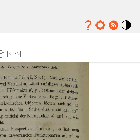
Mode
contraste
élévé