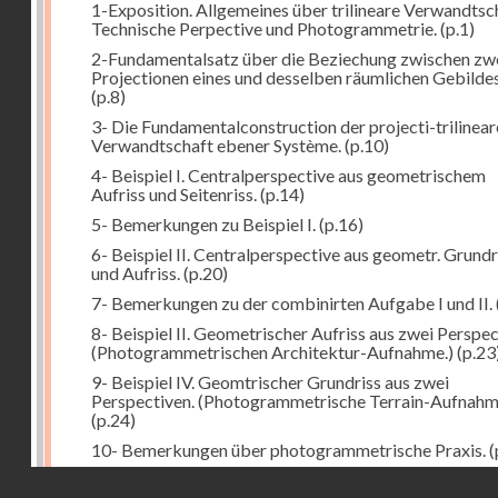
1-Exposition. Allgemeines über trilineare Verwandtsc
Technische Perpective und Photogrammetrie.
(p.1)
2-Fundamentalsatz über die Beziechung zwischen zw
Projectionen eines und desselben räumlichen Gebildes
(p.8)
3- Die Fundamentalconstruction der projecti-trilinea
Verwandtschaft ebener Système.
(p.10)
4- Beispiel I. Centralperspective aus geometrischem
Aufriss und Seitenriss.
(p.14)
5- Bemerkungen zu Beispiel I.
(p.16)
6- Beispiel II. Centralperspective aus geometr. Grundr
und Aufriss.
(p.20)
7- Bemerkungen zu der combinirten Aufgabe I und II.
8- Beispiel II. Geometrischer Aufriss aus zwei Perspec
(Photogrammetrischen Architektur-Aufnahme.)
(p.23
9- Beispiel IV. Geomtrischer Grundriss aus zwei
Perspectiven. (Photogrammetrische Terrain-Aufnahm
(p.24)
10- Bemerkungen über photogrammetrische Praxis.
(
11- Weitere Bemerkungen zu den Beispielen III und IV
Droits réservés - CNAM