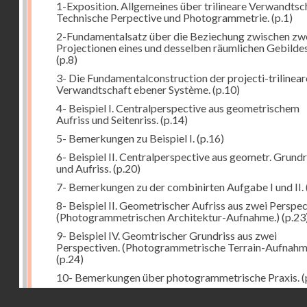
1-Exposition. Allgemeines über trilineare Verwandtsc
Technische Perpective und Photogrammetrie.
(p.1)
2-Fundamentalsatz über die Beziechung zwischen zw
Projectionen eines und desselben räumlichen Gebildes
(p.8)
3- Die Fundamentalconstruction der projecti-trilinea
Verwandtschaft ebener Système.
(p.10)
4- Beispiel I. Centralperspective aus geometrischem
Aufriss und Seitenriss.
(p.14)
5- Bemerkungen zu Beispiel I.
(p.16)
6- Beispiel II. Centralperspective aus geometr. Grundr
und Aufriss.
(p.20)
7- Bemerkungen zu der combinirten Aufgabe I und II.
8- Beispiel II. Geometrischer Aufriss aus zwei Perspec
(Photogrammetrischen Architektur-Aufnahme.)
(p.23
9- Beispiel IV. Geomtrischer Grundriss aus zwei
Perspectiven. (Photogrammetrische Terrain-Aufnahm
(p.24)
10- Bemerkungen über photogrammetrische Praxis.
(
11- Weitere Bemerkungen zu den Beispielen III und IV
Droits réservés - CNAM