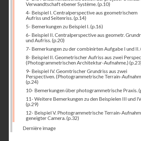
Verwandtschaft ebener Système.
(p.10)
4- Beispiel I. Centralperspective aus geometrischem
Aufriss und Seitenriss.
(p.14)
5- Bemerkungen zu Beispiel I.
(p.16)
6- Beispiel II. Centralperspective aus geometr. Grundr
und Aufriss.
(p.20)
7- Bemerkungen zu der combinirten Aufgabe I und II.
8- Beispiel II. Geometrischer Aufriss aus zwei Perspec
(Photogrammetrischen Architektur-Aufnahme.)
(p.23
9- Beispiel IV. Geomtrischer Grundriss aus zwei
Perspectiven. (Photogrammetrische Terrain-Aufnahm
(p.24)
10- Bemerkungen über photogrammetrische Praxis.
(
11- Weitere Bemerkungen zu den Beispielen III und IV
(p.29)
12- Beispiel V. Photogrammetrische Terrain-Aufnahm
geneigter Camera.
(p.32)
Dernière image