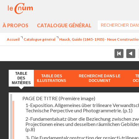
À PROPOS
CATALOGUE GÉNÉRAL
Accueil
Catalogue général
Hauck, Guido (1845-1905) - Neue Constructi
TABLE
TABLE DES
RECHERCHE DANS LE
T
DES
ILLUSTRATIONS
DOCUMENT
OC
MATIÈRES
PAGE DE TITRE (Première image)
1-Exposition. Allgemeines über trilineare Verwandtsc
Technische Perpective und Photogrammetrie.
(p.1)
2-Fundamentalsatz über die Beziechung zwischen zw
Projectionen eines und desselben räumlichen Gebildes
(p.8)
3- Die Fundamentalconstruction der projecti-trilinea