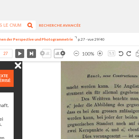
RECHERCHE AVANCÉE
onen der Perspective und Photogrammetrie
p.27 - vue 29/40
100%
EXTE
ÉRISÉ
haft.
ei
.
ren