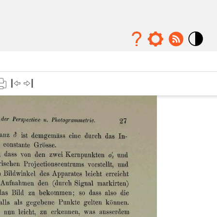
Mode
contraste
élévé