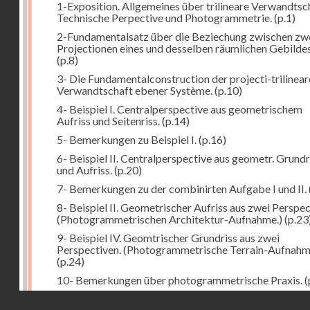
1-Exposition. Allgemeines über trilineare Verwandtsc
Technische Perpective und Photogrammetrie.
(p.1)
2-Fundamentalsatz über die Beziechung zwischen zw
Projectionen eines und desselben räumlichen Gebildes
(p.8)
3- Die Fundamentalconstruction der projecti-trilinea
Verwandtschaft ebener Système.
(p.10)
4- Beispiel I. Centralperspective aus geometrischem
Aufriss und Seitenriss.
(p.14)
5- Bemerkungen zu Beispiel I.
(p.16)
6- Beispiel II. Centralperspective aus geometr. Grundr
und Aufriss.
(p.20)
7- Bemerkungen zu der combinirten Aufgabe I und II.
8- Beispiel II. Geometrischer Aufriss aus zwei Perspec
(Photogrammetrischen Architektur-Aufnahme.)
(p.23
9- Beispiel IV. Geomtrischer Grundriss aus zwei
Perspectiven. (Photogrammetrische Terrain-Aufnahm
(p.24)
10- Bemerkungen über photogrammetrische Praxis.
(
11- Weitere Bemerkungen zu den Beispielen III und IV
Droits réservés - CNAM