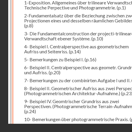
1-Exposition. Allgemeines über trilineare Verwandtsc
Technische Perpective und Photogrammetrie.
(p.1)
2-Fundamentalsatz über die Beziechung zwischen zw
Projectionen eines und desselben räumlichen Gebildes
(p.8)
3- Die Fundamentalconstruction der projecti-trilinea
Verwandtschaft ebener Système.
(p.10)
4- Beispiel I. Centralperspective aus geometrischem
Aufriss und Seitenriss.
(p.14)
5- Bemerkungen zu Beispiel I.
(p.16)
6- Beispiel II. Centralperspective aus geometr. Grundr
und Aufriss.
(p.20)
7- Bemerkungen zu der combinirten Aufgabe I und II.
8- Beispiel II. Geometrischer Aufriss aus zwei Perspec
(Photogrammetrischen Architektur-Aufnahme.)
(p.23
9- Beispiel IV. Geomtrischer Grundriss aus zwei
Perspectiven. (Photogrammetrische Terrain-Aufnahm
(p.24)
10- Bemerkungen über photogrammetrische Praxis.
(
11- Weitere Bemerkungen zu den Beispielen III und IV
Droits réservés - CNAM