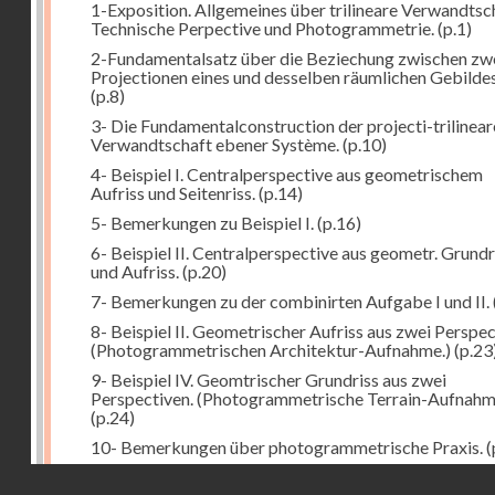
1-Exposition. Allgemeines über trilineare Verwandtsc
Technische Perpective und Photogrammetrie.
(p.1)
2-Fundamentalsatz über die Beziechung zwischen zw
Projectionen eines und desselben räumlichen Gebildes
(p.8)
3- Die Fundamentalconstruction der projecti-trilinea
Verwandtschaft ebener Système.
(p.10)
4- Beispiel I. Centralperspective aus geometrischem
Aufriss und Seitenriss.
(p.14)
5- Bemerkungen zu Beispiel I.
(p.16)
6- Beispiel II. Centralperspective aus geometr. Grundr
und Aufriss.
(p.20)
7- Bemerkungen zu der combinirten Aufgabe I und II.
8- Beispiel II. Geometrischer Aufriss aus zwei Perspec
(Photogrammetrischen Architektur-Aufnahme.)
(p.23
9- Beispiel IV. Geomtrischer Grundriss aus zwei
Perspectiven. (Photogrammetrische Terrain-Aufnahm
(p.24)
10- Bemerkungen über photogrammetrische Praxis.
(
11- Weitere Bemerkungen zu den Beispielen III und IV
Droits réservés - CNAM